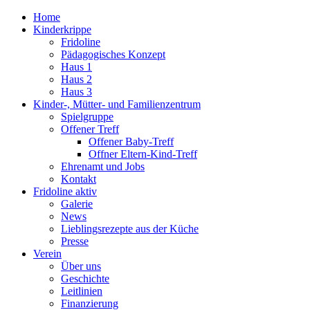
Home
Kinderkrippe
Fridoline
Pädagogisches Konzept
Haus 1
Haus 2
Haus 3
Kinder-, Mütter- und Familienzentrum
Spielgruppe
Offener Treff
Offener Baby-Treff
Offner Eltern-Kind-Treff
Ehrenamt und Jobs
Kontakt
Fridoline aktiv
Galerie
News
Lieblingsrezepte aus der Küche
Presse
Verein
Über uns
Geschichte
Leitlinien
Finanzierung