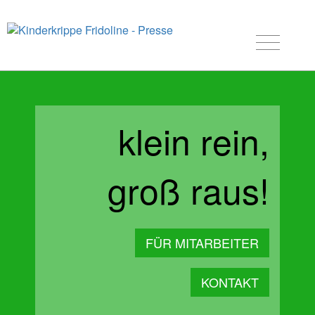
klein rein,
groß raus!
FÜR MITARBEITER
KONTAKT